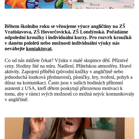
Během školního roku se věnujeme výuce angličtiny na ZŠ
Vratislavova, ZŠ Hovorčovická, ZŠ Londýnská. Pořádáme
odpolední kroužky i individuální kurzy. Pro rozvrh kroužků
v daném pololetí nebo možnosti individuální výuky nás
neváhejte
kontaktovat
.
Co od nás můžete čekat? Výuku v malé skupince dětí. Příznivé
ceny. Hodiny šité na míru. Nadšení. Přátelskou atmosféru. Hravé
aktivity. Zapojení příběhů (původní knížky v angličtině nebo
jednoduchá loutková představení), písničky, hry, tvoření, pohyb a
důraz na komunikaci. Často jsou v našich hodinách přítomní
asistenti z USA, kteří dětem poskytují přirozenou motivaci k
tomu, aby v rámci svých možností co možná nejvíc komunikovaly
v angličtině.